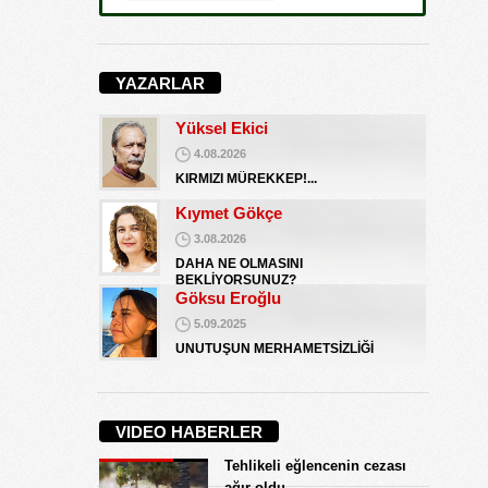
İŞGALCİ GÖRÜNÜMLÜ HALK!
Koray Ünlü
10.09.2024
YAZARLAR
BATSIN BU DÜNYA
Yüksel Ekici
4.08.2026
KIRMIZI MÜREKKEP!...
Kıymet Gökçe
3.08.2026
DAHA NE OLMASINI
BEKLİYORSUNUZ?
Göksu Eroğlu
5.09.2025
UNUTUŞUN MERHAMETSİZLİĞİ
Hediye Eroğlu
3.08.2026
VIDEO HABERLER
İŞGALCİ GÖRÜNÜMLÜ HALK!
Tehlikeli eğlencenin cezası
Koray Ünlü
ağır oldu