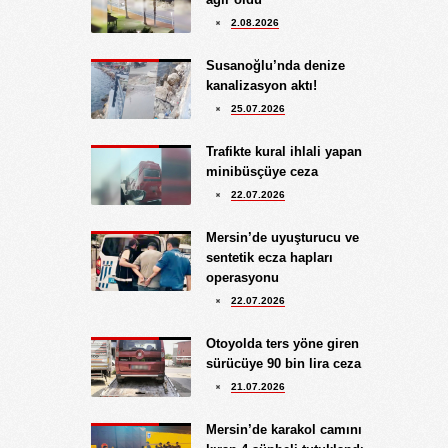
10.09.2024
2.08.2026
BATSIN BU DÜNYA
Yüksel Ekici
Susanoğlu’nda denize
4.08.2026
kanalizasyon aktı!
KIRMIZI MÜREKKEP!...
25.07.2026
Kıymet Gökçe
Trafikte kural ihlali yapan
3.08.2026
minibüsçüye ceza
DAHA NE OLMASINI
22.07.2026
BEKLİYORSUNUZ?
Göksu Eroğlu
Mersin’de uyuşturucu ve
5.09.2025
sentetik ecza hapları
UNUTUŞUN MERHAMETSİZLİĞİ
operasyonu
Hediye Eroğlu
22.07.2026
3.08.2026
İŞGALCİ GÖRÜNÜMLÜ HALK!
Otoyolda ters yöne giren
sürücüye 90 bin lira ceza
Koray Ünlü
21.07.2026
10.09.2024
BATSIN BU DÜNYA
Mersin’de karakol camını