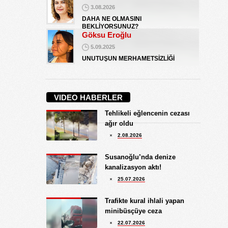
3.08.2026
DAHA NE OLMASINI
BEKLİYORSUNUZ?
Göksu Eroğlu
5.09.2025
UNUTUŞUN MERHAMETSİZLİĞİ
Hediye Eroğlu
3.08.2026
VIDEO HABERLER
İŞGALCİ GÖRÜNÜMLÜ HALK!
Tehlikeli eğlencenin cezası
Koray Ünlü
ağır oldu
10.09.2024
2.08.2026
BATSIN BU DÜNYA
Yüksel Ekici
Susanoğlu’nda denize
4.08.2026
kanalizasyon aktı!
KIRMIZI MÜREKKEP!...
25.07.2026
Kıymet Gökçe
Trafikte kural ihlali yapan
3.08.2026
minibüsçüye ceza
DAHA NE OLMASINI
22.07.2026
BEKLİYORSUNUZ?