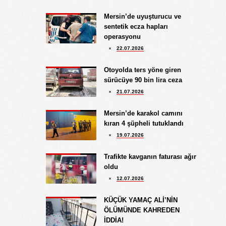
Göksu Eroğlu
Mersin’de uyuşturucu ve
5.09.2025
sentetik ecza hapları
UNUTUŞUN MERHAMETSİZLİĞİ
operasyonu
Hediye Eroğlu
22.07.2026
3.08.2026
İŞGALCİ GÖRÜNÜMLÜ HALK!
Otoyolda ters yöne giren
sürücüye 90 bin lira ceza
Koray Ünlü
21.07.2026
10.09.2024
BATSIN BU DÜNYA
Mersin’de karakol camını
kıran 4 şüpheli tutuklandı
19.07.2026
Trafikte kavganın faturası ağır
oldu
12.07.2026
KÜÇÜK YAMAÇ ALİ’NİN
ÖLÜMÜNDE KAHREDEN
İDDİA!