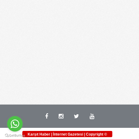
Karşıt Haber | İnternet Gazetesi | Copyright ©