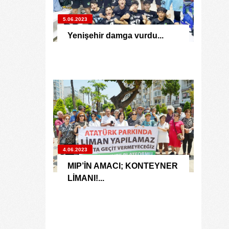
5.06.2023
Yenişehir damga vurdu...
4.06.2023
MIP’İN AMACI; KONTEYNER
LİMANI!...
Yüksel Ekici
4.08.2026