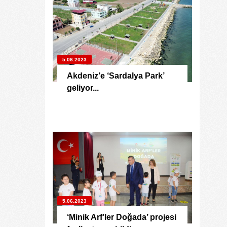
5.06.2023
Akdeniz’e ‘Sardalya Park’
geliyor...
5.06.2023
‘Minik Arf’ler Doğada’ projesi