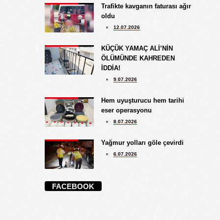
Trafikte kavganın faturası ağır
oldu
12.07.2026
KÜÇÜK YAMAÇ ALİ’NİN
ÖLÜMÜNDE KAHREDEN
İDDİA!
9.07.2026
Hem uyuşturucu hem tarihi
eser operasyonu
8.07.2026
Yağmur yolları göle çevirdi
6.07.2026
FACEBOOK