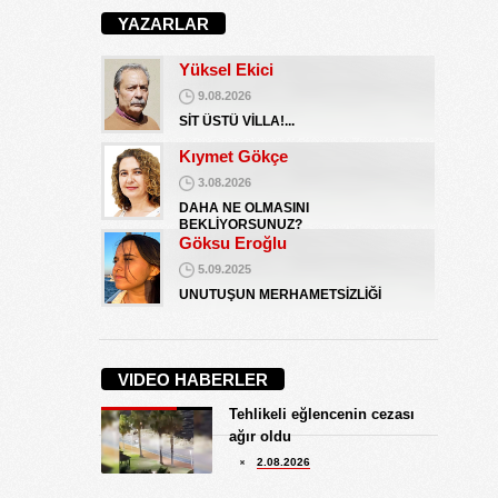
10.09.2024
YAZARLAR
BATSIN BU DÜNYA
Yüksel Ekici
9.08.2026
SİT ÜSTÜ VİLLA!...
Kıymet Gökçe
3.08.2026
DAHA NE OLMASINI
BEKLİYORSUNUZ?
Göksu Eroğlu
5.09.2025
UNUTUŞUN MERHAMETSİZLİĞİ
Hediye Eroğlu
3.08.2026
VIDEO HABERLER
İŞGALCİ GÖRÜNÜMLÜ HALK!
Tehlikeli eğlencenin cezası
Koray Ünlü
ağır oldu
10.09.2024
2.08.2026
BATSIN BU DÜNYA