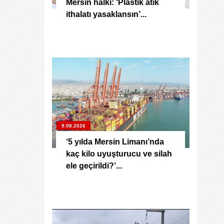
Mersin halkı: ‘Plastik atık
ithalatı yasaklansın’...
9.08.2026
‘5 yılda Mersin Limanı’nda
kaç kilo uyuşturucu ve silah
ele geçirildi?’...