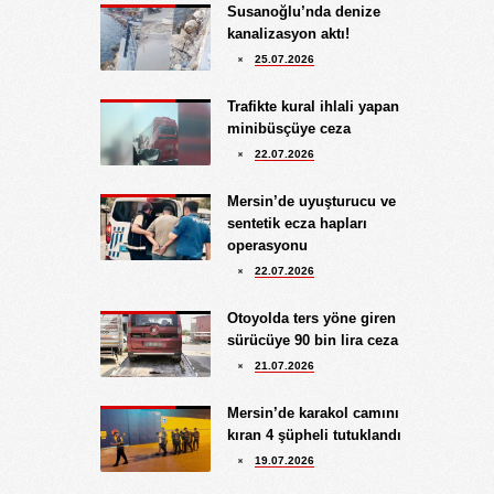
Yüksel Ekici
Susanoğlu’nda denize
9.08.2026
kanalizasyon aktı!
SİT ÜSTÜ VİLLA!...
25.07.2026
Kıymet Gökçe
Trafikte kural ihlali yapan
3.08.2026
minibüsçüye ceza
DAHA NE OLMASINI
22.07.2026
BEKLİYORSUNUZ?
Göksu Eroğlu
Mersin’de uyuşturucu ve
5.09.2025
sentetik ecza hapları
UNUTUŞUN MERHAMETSİZLİĞİ
operasyonu
Hediye Eroğlu
22.07.2026
3.08.2026
İŞGALCİ GÖRÜNÜMLÜ HALK!
Otoyolda ters yöne giren
sürücüye 90 bin lira ceza
Koray Ünlü
21.07.2026
10.09.2024
BATSIN BU DÜNYA
Mersin’de karakol camını
kıran 4 şüpheli tutuklandı
19.07.2026