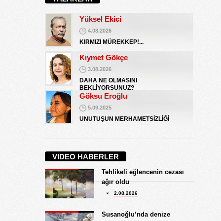
BATSIN BU DÜNYA
Yüksel Ekici
4.08.2026
KIRMIZI MÜREKKEP!...
Kıymet Gökçe
3.08.2026
DAHA NE OLMASINI
BEKLİYORSUNUZ?
Göksu Eroğlu
5.09.2025
UNUTUŞUN MERHAMETSİZLİĞİ
Hediye Eroğlu
3.08.2026
VIDEO HABERLER
İŞGALCİ GÖRÜNÜMLÜ HALK!
Tehlikeli eğlencenin cezası
Koray Ünlü
ağır oldu
10.09.2024
2.08.2026
BATSIN BU DÜNYA
Yüksel Ekici
Susanoğlu’nda denize