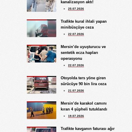
4.08.2026
kanalizasyon aktı!
KIRMIZI MÜREKKEP!...
25.07.2026
Kıymet Gökçe
Trafikte kural ihlali yapan
3.08.2026
minibüsçüye ceza
DAHA NE OLMASINI
22.07.2026
BEKLİYORSUNUZ?
Göksu Eroğlu
Mersin’de uyuşturucu ve
5.09.2025
sentetik ecza hapları
UNUTUŞUN MERHAMETSİZLİĞİ
operasyonu
Hediye Eroğlu
22.07.2026
3.08.2026
İŞGALCİ GÖRÜNÜMLÜ HALK!
Otoyolda ters yöne giren
sürücüye 90 bin lira ceza
Koray Ünlü
21.07.2026
10.09.2024
BATSIN BU DÜNYA
Mersin’de karakol camını
kıran 4 şüpheli tutuklandı
19.07.2026
Trafikte kavganın faturası ağır