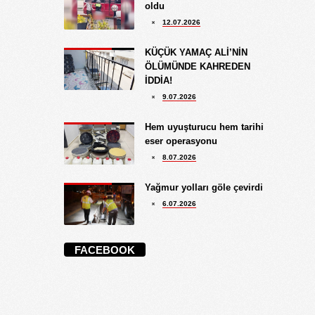
oldu
12.07.2026
KÜÇÜK YAMAÇ ALİ’NİN
ÖLÜMÜNDE KAHREDEN
İDDİA!
9.07.2026
Hem uyuşturucu hem tarihi
eser operasyonu
8.07.2026
Yağmur yolları göle çevirdi
6.07.2026
FACEBOOK