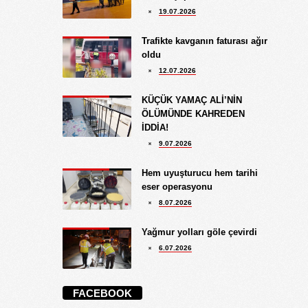
19.07.2026
Trafikte kavganın faturası ağır
oldu
12.07.2026
KÜÇÜK YAMAÇ ALİ’NİN
ÖLÜMÜNDE KAHREDEN
İDDİA!
9.07.2026
Hem uyuşturucu hem tarihi
eser operasyonu
8.07.2026
Yağmur yolları göle çevirdi
6.07.2026
FACEBOOK