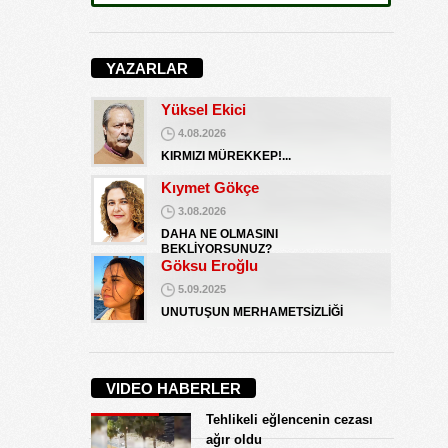
Koray Ünlü
10.09.2024
YAZARLAR
BATSIN BU DÜNYA
Yüksel Ekici
4.08.2026
KIRMIZI MÜREKKEP!...
Kıymet Gökçe
3.08.2026
DAHA NE OLMASINI
BEKLİYORSUNUZ?
Göksu Eroğlu
5.09.2025
UNUTUŞUN MERHAMETSİZLİĞİ
Hediye Eroğlu
3.08.2026
VIDEO HABERLER
İŞGALCİ GÖRÜNÜMLÜ HALK!
Tehlikeli eğlencenin cezası
Koray Ünlü
ağır oldu
10.09.2024