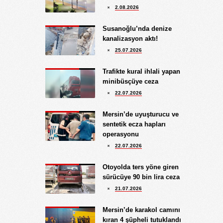
2.08.2026
BATSIN BU DÜNYA
Yüksel Ekici
Susanoğlu’nda denize
4.08.2026
kanalizasyon aktı!
KIRMIZI MÜREKKEP!...
25.07.2026
Kıymet Gökçe
Trafikte kural ihlali yapan
3.08.2026
minibüsçüye ceza
DAHA NE OLMASINI
22.07.2026
BEKLİYORSUNUZ?
Göksu Eroğlu
Mersin’de uyuşturucu ve
5.09.2025
sentetik ecza hapları
UNUTUŞUN MERHAMETSİZLİĞİ
operasyonu
Hediye Eroğlu
22.07.2026
3.08.2026
İŞGALCİ GÖRÜNÜMLÜ HALK!
Otoyolda ters yöne giren
sürücüye 90 bin lira ceza
Koray Ünlü
21.07.2026
10.09.2024
BATSIN BU DÜNYA
Mersin’de karakol camını
kıran 4 şüpheli tutuklandı