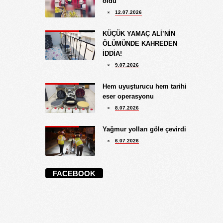
oldu
12.07.2026
KÜÇÜK YAMAÇ ALİ’NİN
ÖLÜMÜNDE KAHREDEN
İDDİA!
9.07.2026
Hem uyuşturucu hem tarihi
eser operasyonu
8.07.2026
Yağmur yolları göle çevirdi
6.07.2026
FACEBOOK