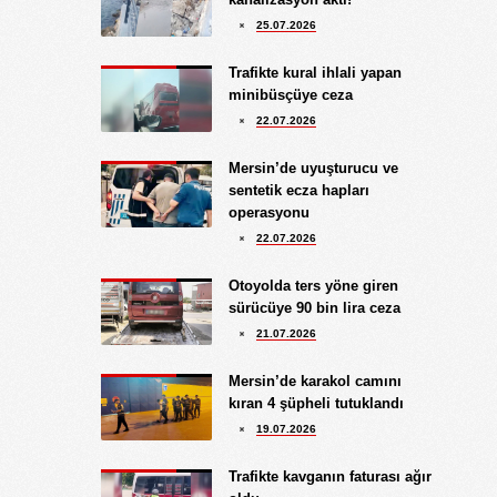
SİT ÜSTÜ VİLLA!...
25.07.2026
Kıymet Gökçe
Trafikte kural ihlali yapan
3.08.2026
minibüsçüye ceza
DAHA NE OLMASINI
22.07.2026
BEKLİYORSUNUZ?
Göksu Eroğlu
Mersin’de uyuşturucu ve
5.09.2025
sentetik ecza hapları
UNUTUŞUN MERHAMETSİZLİĞİ
operasyonu
Hediye Eroğlu
22.07.2026
3.08.2026
İŞGALCİ GÖRÜNÜMLÜ HALK!
Otoyolda ters yöne giren
sürücüye 90 bin lira ceza
Koray Ünlü
21.07.2026
10.09.2024
BATSIN BU DÜNYA
Mersin’de karakol camını
kıran 4 şüpheli tutuklandı
19.07.2026
Trafikte kavganın faturası ağır