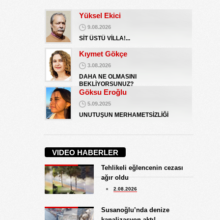
Yüksel Ekici
9.08.2026
SİT ÜSTÜ VİLLA!...
Kıymet Gökçe
3.08.2026
DAHA NE OLMASINI
BEKLİYORSUNUZ?
Göksu Eroğlu
5.09.2025
UNUTUŞUN MERHAMETSİZLİĞİ
Hediye Eroğlu
3.08.2026
VIDEO HABERLER
İŞGALCİ GÖRÜNÜMLÜ HALK!
Tehlikeli eğlencenin cezası
Koray Ünlü
ağır oldu
10.09.2024
2.08.2026
BATSIN BU DÜNYA
Yüksel Ekici
Susanoğlu’nda denize
9.08.2026
kanalizasyon aktı!