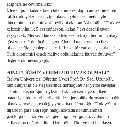
edip tersine çevirmeliyiz.”
İzlenen politikalarla kredi talebinin kesildiğini ancak mevduat
faizlerinin yeterince cazip noktaya gelmemesi nedeniyle
tüketimin tam olarak kesilmediğini aktaran Aslanoğlu, “Türkiye
gelecek yılın ilk 5 ayı enflasyon, kalan 7 ayı dezenflasyon
yaşayacak. Merkez Bankası talebi kesmek için her türlü çabayı
gösterecek. Yılın üçüncü çeyreğinde daralmayı daha fazla
hissedeceğiz. İç talep kısılacak. 10 sektör varsa beşi zorlanacak,
Türk ekonomisi esnek maliye politikalarına ihtiyaç duyuyor”
değerlendirmesini yaptı.
“ÖNCELİĞİMİZ VERİMİ ARTIRMAK OLMALI”
Trakya Üniversitesi Öğretim Üyesi Prof. Dr. Sadi Uzunoğlu
tüm dünyanın bir ateş üzerinde durduğunu her yerde savaşlar
sıkıntılar yaşandığını söyledi. “Eskiden sermaye o ülkede
potansiyel olunca giderdi artık sizin jeopolitik duruşunuza bağlı
olarak sermaye akışı değişiyor” diyen Uzunoğlu, Türkiye’nin
dışarıdan para akışı için hangi noktada konumlanması
gerektiğine karar vermesi gerektiğini vurguladı. Ardından
enflasyonu değerlendiren Uzunoğlu, Türkiye’deki enflasyon