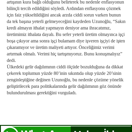
artışının kura bağlı olduğunu belirterek bu nedenle enflasyonun
bilinçli tercih edildiğini söyledi. Ardından enflasyonu çözmek
için faiz yükseltildiğini ancak arzda ciddi sorun varken bunun
da tek başına yeterli gelmeyeceğini kaydeden Uzunoğlu, “Sakın
kredi almayın ithalat yapmayın deniyor ama ihracatımız,
üretimimiz ithalata dayalı. Bu sefer yeterli üretim olmayınca işçi
boşa çıkıyor ama sonra işçi bulamam diye işveren işçiyi de işten
çıkaramıyor ve üretim maliyeti artıyor. Önceliğimiz verimi
artırmak olmalı. Verimi hiç tartışmıyoruz. Bunu konuşmalıyız”
dedi.
Ülkedeki gelir dağılımının ciddi ölçüde bozulduğuna da dikkat
çekerek toplumun yüzde 80’inin sıkıntıda olup yüzde 20’sinin
zenginleştiğine değinen Uzunoğlu, bu nedenle çözüme yönelik
geliştirilecek para politikalarında gelir dağılımının göz önünde
bulundurulması gerektiğini vurguladı.