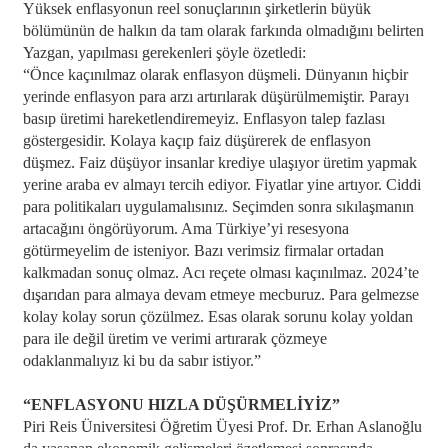
Yüksek enflasyonun reel sonuçlarının şirketlerin büyük
bölümünün de halkın da tam olarak farkında olmadığını belirten
Yazgan, yapılması gerekenleri şöyle özetledi:
“Önce kaçınılmaz olarak enflasyon düşmeli. Dünyanın hiçbir
yerinde enflasyon para arzı artırılarak düşürülmemiştir. Parayı
basıp üretimi hareketlendiremeyiz. Enflasyon talep fazlası
göstergesidir. Kolaya kaçıp faiz düşürerek de enflasyon
düşmez. Faiz düşüyor insanlar krediye ulaşıyor üretim yapmak
yerine araba ev almayı tercih ediyor. Fiyatlar yine artıyor. Ciddi
para politikaları uygulamalısınız. Seçimden sonra sıkılaşmanın
artacağını öngörüyorum. Ama Türkiye’yi resesyona
götürmeyelim de isteniyor. Bazı verimsiz firmalar ortadan
kalkmadan sonuç olmaz. Acı reçete olması kaçınılmaz. 2024’te
dışarıdan para almaya devam etmeye mecburuz. Para gelmezse
kolay kolay sorun çözülmez. Esas olarak sorunu kolay yoldan
para ile değil üretim ve verimi artırarak çözmeye
odaklanmalıyız ki bu da sabır istiyor.”
“ENFLASYONU HIZLA DÜŞÜRMELİYİZ”
Piri Reis Üniversitesi Öğretim Üyesi Prof. Dr. Erhan Aslanoğlu