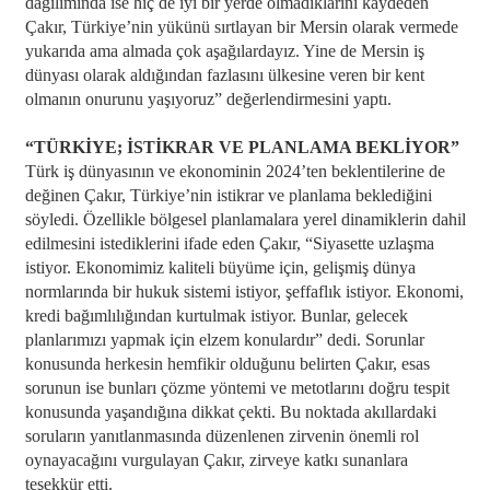
dağılımında ise hiç de iyi bir yerde olmadıklarını kaydeden
Çakır, Türkiye’nin yükünü sırtlayan bir Mersin olarak vermede
yukarıda ama almada çok aşağılardayız. Yine de Mersin iş
dünyası olarak aldığından fazlasını ülkesine veren bir kent
olmanın onurunu yaşıyoruz” değerlendirmesini yaptı.
“TÜRKİYE; İSTİKRAR VE PLANLAMA BEKLİYOR”
Türk iş dünyasının ve ekonominin 2024’ten beklentilerine de
değinen Çakır, Türkiye’nin istikrar ve planlama beklediğini
söyledi. Özellikle bölgesel planlamalara yerel dinamiklerin dahil
edilmesini istediklerini ifade eden Çakır, “Siyasette uzlaşma
istiyor. Ekonomimiz kaliteli büyüme için, gelişmiş dünya
normlarında bir hukuk sistemi istiyor, şeffaflık istiyor. Ekonomi,
kredi bağımlılığından kurtulmak istiyor. Bunlar, gelecek
planlarımızı yapmak için elzem konulardır” dedi. Sorunlar
konusunda herkesin hemfikir olduğunu belirten Çakır, esas
sorunun ise bunları çözme yöntemi ve metotlarını doğru tespit
konusunda yaşandığına dikkat çekti. Bu noktada akıllardaki
soruların yanıtlanmasında düzenlenen zirvenin önemli rol
oynayacağını vurgulayan Çakır, zirveye katkı sunanlara
teşekkür etti.