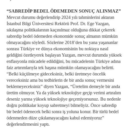
“SABREDİP BEDEL ÖDEMEDEN SONUÇ ALINMAZ”
Mevcut durumu değerlendirip 2024 yılı tahminlerini aktaran
İstanbul Bilgi Üniversitesi Rektörü Prof. Dr. Ege Yazgan,
sıkılaşma politikalarının kaçınılmaz olduğuna dikkat çekerek
sabredip bedel ödemeden ekonomide sonuç almanın mümkün
olmayacağını söyledi. Sözlerine 2018’den bu yana yaşananlar
sonrası Türkiye ve dünya ekonomisinin bu noktaya nasıl
geldiğini özetleyerek başlayan Yazgan, mevcut durumda yüksek
enflasyonla mücadele edildiğini, bu mücadelenin Türkiye adına
faiz artırımlarıyla tek başına mümkün olamayacağını belirtti.
“Belki küçülmeye gideceksiniz, belki üretmeye öncelik
vereceksiniz ama bu tedbirlerin de bir anda sonuç vermesini
beklemeyeceksiniz” diyen Yazgan, “Üretelim demeyle bir anda
üretim olmuyor. Ya da yüksek teknolojiye geçip verimi artıralım
deseniz yarına yüksek teknolojiye geçemiyorsunuz. Bu nedenle
doğru politikalar koyup sabretmeyi bilmeliyiz. Önce sabredip
bir bedel ödenecek belki sonra iş yoluna konur. Bir türlü bedel
ödenmeden düze çıkılamayacağını kabul edemiyoruz”
değerlendirmesini yaptı.