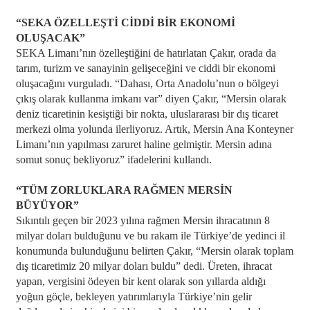
“SEKA ÖZELLEŞTİ CİDDİ BİR EKONOMİ
OLUŞACAK”
SEKA Limanı’nın özelleştiğini de hatırlatan Çakır, orada da
tarım, turizm ve sanayinin gelişeceğini ve ciddi bir ekonomi
oluşacağını vurguladı. “Dahası, Orta Anadolu’nun o bölgeyi
çıkış olarak kullanma imkanı var” diyen Çakır, “Mersin olarak
deniz ticaretinin kesiştiği bir nokta, uluslararası bir dış ticaret
merkezi olma yolunda ilerliyoruz. Artık, Mersin Ana Konteyner
Limanı’nın yapılması zaruret haline gelmiştir. Mersin adına
somut sonuç bekliyoruz” ifadelerini kullandı.
“TÜM ZORLUKLARA RAĞMEN MERSİN
BÜYÜYOR”
Sıkıntılı geçen bir 2023 yılına rağmen Mersin ihracatının 8
milyar doları bulduğunu ve bu rakam ile Türkiye’de yedinci il
konumunda bulunduğunu belirten Çakır, “Mersin olarak toplam
dış ticaretimiz 20 milyar doları buldu” dedi. Üreten, ihracat
yapan, vergisini ödeyen bir kent olarak son yıllarda aldığı
yoğun göçle, bekleyen yatırımlarıyla Türkiye’nin gelir