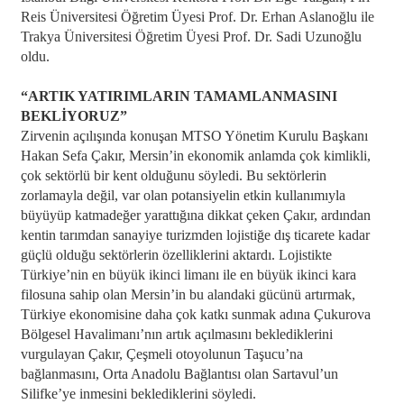
Reis Üniversitesi Öğretim Üyesi Prof. Dr. Erhan Aslanoğlu ile
Trakya Üniversitesi Öğretim Üyesi Prof. Dr. Sadi Uzunoğlu
oldu.
“ARTIK YATIRIMLARIN TAMAMLANMASINI
BEKLİYORUZ”
Zirvenin açılışında konuşan MTSO Yönetim Kurulu Başkanı
Hakan Sefa Çakır, Mersin’in ekonomik anlamda çok kimlikli,
çok sektörlü bir kent olduğunu söyledi. Bu sektörlerin
zorlamayla değil, var olan potansiyelin etkin kullanımıyla
büyüyüp katmadeğer yarattığına dikkat çeken Çakır, ardından
kentin tarımdan sanayiye turizmden lojistiğe dış ticarete kadar
güçlü olduğu sektörlerin özelliklerini aktardı. Lojistikte
Türkiye’nin en büyük ikinci limanı ile en büyük ikinci kara
filosuna sahip olan Mersin’in bu alandaki gücünü artırmak,
Türkiye ekonomisine daha çok katkı sunmak adına Çukurova
Bölgesel Havalimanı’nın artık açılmasını beklediklerini
vurgulayan Çakır, Çeşmeli otoyolunun Taşucu’na
bağlanmasını, Orta Anadolu Bağlantısı olan Sartavul’un
Silifke’ye inmesini beklediklerini söyledi.