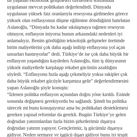
da yaşanan ekonomik gelişmeleri özetlemesi sonrasında
uygulanan mevcut politikaları değerlendirdi. Dünyada
uygulanan yüksek faiz oranlarıyla resesyona girilmeden görece
yüksek olan enflasyonun düşme eğilimine döndüğünü hatırlatan
Aslanoğlu, “Dünyada bu kadar sıkılaşmaya rağmen resesyon
olmuyor, enflasyon iniyorsa bunun arkasındaki nedenleri iyi
anlamalıyız. Benim gördüğüm teknolojik gelişmeler üretimde
birim maliyetlerini çok daha aşağı indirip enflasyona yol açan
unsurları bastırıyorlar” dedi. Türkiye’de ise çok daha büyük bir
enflasyon yaşandığını kaydeden Aslanoğlu, tüm iş dünyasının
yüksek maliyetlerle karşılaşıp rekabet gücünün azaldığını
söyledi. “Enflasyonu hızla aşağı çekmeliyiz yoksa rakipler çok
daha büyük rekabet gücüyle karşımıza gelir” değerlendirmesini
yapan Aslanoğlu şöyle konuştu:
“İzlenen politika enflasyon açısından doğru yöne kırıldı. Eninde
sonunda değişmesi gerekiyordu bu sağlandı. Şimdi bu politika
sürecek mi bunu konuşuyoruz ama bu politikaları desteklemesi
gereken yapısal reformlar da gerekli. Bugün Türkiye’ye gelen
doğrudan yatırımlardan fazla bizim şirketlerimiz dışarıya
doğrudan yatırım yapıyor. Gençlerimiz, iş gücümüz dışarıya
gidiyor. Neden sermaye ve işgücü dışarı gidiyor bunu iyi tespit