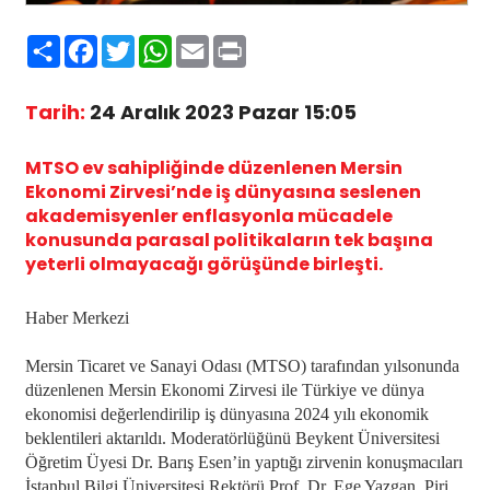
Paylaş
Facebook
Twitter
WhatsApp
Email
Print
Tarih:
24 Aralık 2023 Pazar 15:05
MTSO ev sahipliğinde düzenlenen Mersin
Ekonomi Zirvesi’nde iş dünyasına seslenen
akademisyenler enflasyonla mücadele
konusunda parasal politikaların tek başına
yeterli olmayacağı görüşünde birleşti.
Haber Merkezi
Mersin Ticaret ve Sanayi Odası (MTSO) tarafından yılsonunda
düzenlenen Mersin Ekonomi Zirvesi ile Türkiye ve dünya
ekonomisi değerlendirilip iş dünyasına 2024 yılı ekonomik
beklentileri aktarıldı. Moderatörlüğünü Beykent Üniversitesi
Öğretim Üyesi Dr. Barış Esen’in yaptığı zirvenin konuşmacıları
İstanbul Bilgi Üniversitesi Rektörü Prof. Dr. Ege Yazgan, Piri