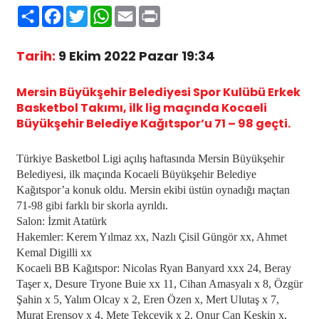
Paylaş
Facebook
Twitter
WhatsApp
Email
Print
Tarih:
9 Ekim 2022 Pazar 19:34
Mersin Büyükşehir Belediyesi Spor Kulübü Erkek
Basketbol Takımı, ilk lig maçında Kocaeli
Büyükşehir Belediye Kağıtspor’u 71 – 98 geçti.
Türkiye Basketbol Ligi açılış haftasında Mersin Büyükşehir
Belediyesi, ilk maçında Kocaeli Büyükşehir Belediye
Kağıtspor’a konuk oldu. Mersin ekibi üstün oynadığı maçtan
71-98 gibi farklı bir skorla ayrıldı.
Salon: İzmit Atatürk
Hakemler: Kerem Yılmaz xx, Nazlı Çisil Güngör xx, Ahmet
Kemal Digilli xx
Kocaeli BB Kağıtspor: Nicolas Ryan Banyard xxx 24, Beray
Taşer x, Desure Tryone Buie xx 11, Cihan Amasyalı x 8, Özgür
Şahin x 5, Yalım Olcay x 2, Eren Özen x, Mert Ulutaş x 7,
Murat Erensoy x 4, Mete Tekçevik x 2, Onur Can Keskin x,