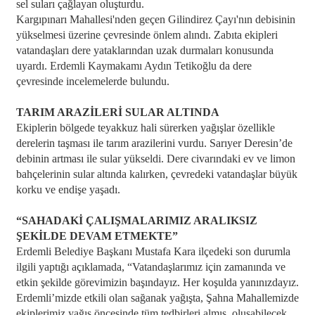
sel suları çağlayan oluşturdu.
Kargıpınarı Mahallesi'nden geçen Gilindirez Çayı'nın debisinin
yükselmesi üzerine çevresinde önlem alındı. Zabıta ekipleri
vatandaşları dere yataklarından uzak durmaları konusunda
uyardı. Erdemli Kaymakamı Aydın Tetikoğlu da dere
çevresinde incelemelerde bulundu.
TARIM ARAZİLERİ SULAR ALTINDA
Ekiplerin bölgede teyakkuz hali sürerken yağışlar özellikle
derelerin taşması ile tarım arazilerini vurdu. Sarıyer Deresin’de
debinin artması ile sular yükseldi. Dere civarındaki ev ve limon
bahçelerinin sular altında kalırken, çevredeki vatandaşlar büyük
korku ve endişe yaşadı.
“SAHADAKİ ÇALIŞMALARIMIZ ARALIKSIZ
ŞEKİLDE DEVAM ETMEKTE”
Erdemli Belediye Başkanı Mustafa Kara ilçedeki son durumla
ilgili yaptığı açıklamada, “Vatandaşlarımız için zamanında ve
etkin şekilde görevimizin başındayız. Her koşulda yanınızdayız.
Erdemli’mizde etkili olan sağanak yağışta, Şahna Mahallemizde
ekiplerimiz yağış öncesinde tüm tedbirleri almış, oluşabilecek