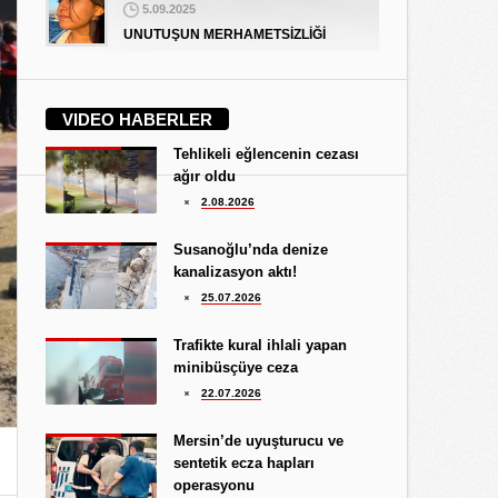
5.09.2025
UNUTUŞUN MERHAMETSİZLİĞİ
Hediye Eroğlu
3.08.2026
VIDEO HABERLER
İŞGALCİ GÖRÜNÜMLÜ HALK!
Tehlikeli eğlencenin cezası
Koray Ünlü
ağır oldu
10.09.2024
2.08.2026
BATSIN BU DÜNYA
Yüksel Ekici
Susanoğlu’nda denize
4.08.2026
kanalizasyon aktı!
KIRMIZI MÜREKKEP!...
25.07.2026
Kıymet Gökçe
Trafikte kural ihlali yapan
3.08.2026
minibüsçüye ceza
DAHA NE OLMASINI
22.07.2026
BEKLİYORSUNUZ?
Göksu Eroğlu
Mersin’de uyuşturucu ve
5.09.2025
sentetik ecza hapları
UNUTUŞUN MERHAMETSİZLİĞİ
operasyonu