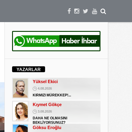
DAHA NE OLMASINI
BEKLİYORSUNUZ?
Göksu Eroğlu
5.09.2025
UNUTUŞUN MERHAMETSİZLİĞİ
Hediye Eroğlu
3.08.2026
İŞGALCİ GÖRÜNÜMLÜ HALK!
Koray Ünlü
10.09.2024
YAZARLAR
BATSIN BU DÜNYA
Yüksel Ekici
4.08.2026
KIRMIZI MÜREKKEP!...
Kıymet Gökçe
3.08.2026
DAHA NE OLMASINI
BEKLİYORSUNUZ?
Göksu Eroğlu