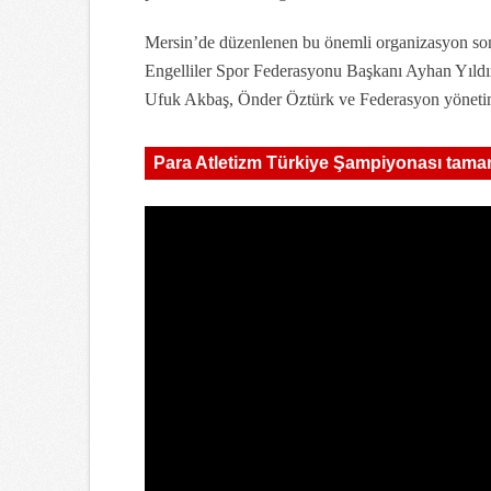
Mersin’de düzenlenen bu önemli organizasyon son
Engelliler Spor Federasyonu Başkanı Ayhan Yıldı
Ufuk Akbaş, Önder Öztürk ve Federasyon yönetim k
Para Atletizm Türkiye Şampiyonası tama