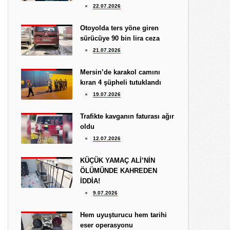
Hediye Eroğlu
22.07.2026
3.08.2026
İŞGALCİ GÖRÜNÜMLÜ HALK!
Otoyolda ters yöne giren
sürücüye 90 bin lira ceza
Koray Ünlü
21.07.2026
10.09.2024
BATSIN BU DÜNYA
Mersin’de karakol camını
kıran 4 şüpheli tutuklandı
19.07.2026
Trafikte kavganın faturası ağır
oldu
12.07.2026
KÜÇÜK YAMAÇ ALİ’NİN
ÖLÜMÜNDE KAHREDEN
İDDİA!
9.07.2026
Hem uyuşturucu hem tarihi
eser operasyonu