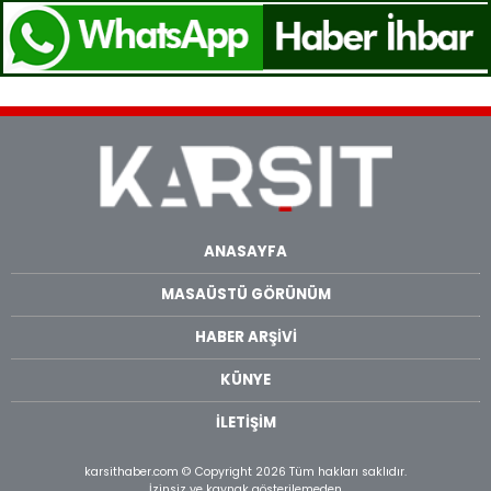
ANASAYFA
MASAÜSTÜ GÖRÜNÜM
HABER ARŞİVİ
KÜNYE
İLETİŞİM
karsithaber.com © Copyright 2026 Tüm hakları saklıdır.
İzinsiz ve kaynak gösterilemeden