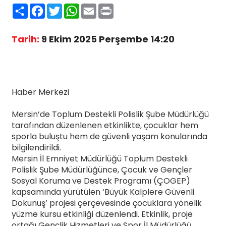
Paylaş
Facebook
Twitter
WhatsApp
Email
Print
Tarih:
9 Ekim 2025 Perşembe 14:20
Haber Merkezi
Mersin’de Toplum Destekli Polislik Şube Müdürlüğü
tarafından düzenlenen etkinlikte, çocuklar hem
sporla buluştu hem de güvenli yaşam konularında
bilgilendirildi.
Mersin İl Emniyet Müdürlüğü Toplum Destekli
Polislik Şube Müdürlüğünce, Çocuk ve Gençler
Sosyal Koruma ve Destek Programı (ÇOGEP)
kapsamında yürütülen ‘Büyük Kalplere Güvenli
Dokunuş’ projesi çerçevesinde çocuklara yönelik
yüzme kursu etkinliği düzenlendi. Etkinlik, proje
ortağı Gençlik Hizmetleri ve Spor İl Müdürlüğü