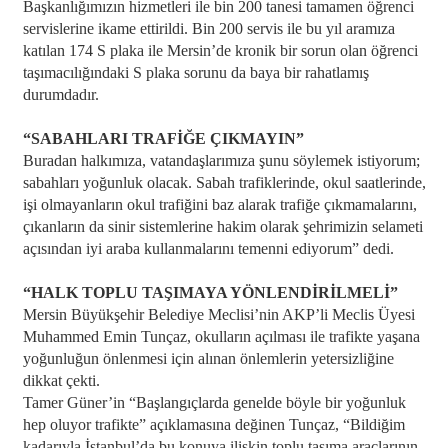
Başkanlığımızın hizmetleri ile bin 200 tanesi tamamen öğrenci
servislerine ikame ettirildi. Bin 200 servis ile bu yıl aramıza
katılan 174 S plaka ile Mersin’de kronik bir sorun olan öğrenci
taşımacılığındaki S plaka sorunu da baya bir rahatlamış
durumdadır.
“SABAHLARI TRAFİĞE ÇIKMAYIN”
Buradan halkımıza, vatandaşlarımıza şunu söylemek istiyorum;
sabahları yoğunluk olacak. Sabah trafiklerinde, okul saatlerinde,
işi olmayanların okul trafiğini baz alarak trafiğe çıkmamalarını,
çıkanların da sinir sistemlerine hakim olarak şehrimizin selameti
açısından iyi araba kullanmalarını temenni ediyorum” dedi.
“HALK TOPLU TAŞIMAYA YÖNLENDİRİLMELİ”
Mersin Büyükşehir Belediye Meclisi’nin AKP’li Meclis Üyesi
Muhammed Emin Tunçaz, okulların açılması ile trafikte yaşana
yoğunluğun önlenmesi için alınan önlemlerin yetersizliğine
dikkat çekti.
Tamer Güner’in “Başlangıçlarda genelde böyle bir yoğunluk
hep oluyor trafikte” açıklamasına değinen Tunçaz, “Bildiğim
kadarıyla İstanbul’da bu konuya ilişkin toplu taşıma araçlarının