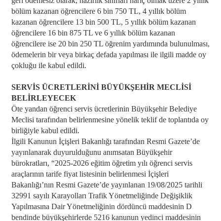
geri ödemesiz olarak, hazırlık sınıfları hariç olmak üzere 2 yıllık
bölüm kazanan öğrencilere 6 bin 750 TL, 4 yıllık bölüm
kazanan öğrencilere 13 bin 500 TL, 5 yıllık bölüm kazanan
öğrencilere 16 bin 875 TL ve 6 yıllık bölüm kazanan
öğrencilere ise 20 bin 250 TL öğrenim yardımında bulunulması,
ödemelerin bir veya birkaç defada yapılması ile ilgili madde oy
çokluğu ile kabul edildi.
SERVİS ÜCRETLERİNİ BÜYÜKŞEHİR MECLİSİ
BELİRLEYECEK
Öte yandan öğrenci servis ücretlerinin Büyükşehir Belediye
Meclisi tarafından belirlenmesine yönelik teklif de toplantıda oy
birliğiyle kabul edildi.
İlgili Kanunun İçişleri Bakanlığı tarafından Resmi Gazete’de
yayınlanarak duyurulduğunu anımsatan Büyükşehir
bürokratları, “2025-2026 eğitim öğretim yılı öğrenci servis
araçlarının tarife fiyat listesinin belirlenmesi İçişleri
Bakanlığı’nın Resmi Gazete’de yayınlanan 19/08/2025 tarihli
32991 sayılı Karayolları Trafik Yönetmeliğinde Değişiklik
Yapılmasına Dair Yönetmeliğinin dördüncü maddesinin D
bendinde büyükşehirlerde 5216 kanunun yedinci maddesinin