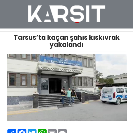
Tarsus’ta kaçan şahıs kıskıvrak
yakalandı
Paylaş
Facebook
Twitter
WhatsApp
Email
Print