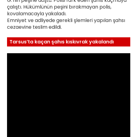
G.'nin peşine düştü. Polisi fark eden şahıs kaçmaya
çalıştı. Hükümlünün peşini bırakmayan polis,
kovalamacayla yakaladı.
Emniyet ve adliyede gerekli şlemleri yapılan şahsı
cezaevine teslim edildi.
Tarsus’ta kaçan şahıs kıskıvrak yakalandı