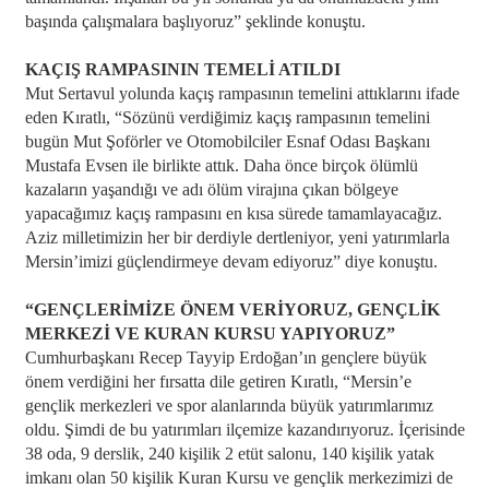
başında çalışmalara başlıyoruz” şeklinde konuştu.
KAÇIŞ RAMPASININ TEMELİ ATILDI
Mut Sertavul yolunda kaçış rampasının temelini attıklarını ifade
eden Kıratlı, “Sözünü verdiğimiz kaçış rampasının temelini
bugün Mut Şoförler ve Otomobilciler Esnaf Odası Başkanı
Mustafa Evsen ile birlikte attık. Daha önce birçok ölümlü
kazaların yaşandığı ve adı ölüm virajına çıkan bölgeye
yapacağımız kaçış rampasını en kısa sürede tamamlayacağız.
Aziz milletimizin her bir derdiyle dertleniyor, yeni yatırımlarla
Mersin’imizi güçlendirmeye devam ediyoruz” diye konuştu.
“GENÇLERİMİZE ÖNEM VERİYORUZ, GENÇLİK
MERKEZİ VE KURAN KURSU YAPIYORUZ”
Cumhurbaşkanı Recep Tayyip Erdoğan’ın gençlere büyük
önem verdiğini her fırsatta dile getiren Kıratlı, “Mersin’e
gençlik merkezleri ve spor alanlarında büyük yatırımlarımız
oldu. Şimdi de bu yatırımları ilçemize kazandırıyoruz. İçerisinde
38 oda, 9 derslik, 240 kişilik 2 etüt salonu, 140 kişilik yatak
imkanı olan 50 kişilik Kuran Kursu ve gençlik merkezimizi de