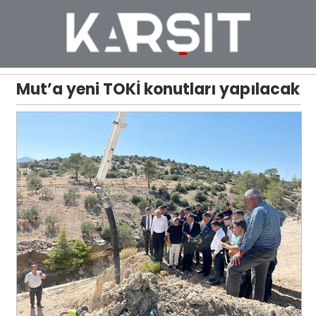
Mut’a yeni TOKİ konutları yapılacak