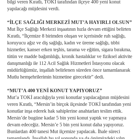
bilgi veren Kıratlı, TOKİ tarafından ilçeye 400 yeni konut
yapılacağı müjdesini verdi.
“İLÇE SAĞLIĞI MERKEZİ MUT’A HAYIRLI OLSUN”
Mut İlçe Sağlığı Merkezi inşaatının hızla devam ettiğini belirten
Kıratlı, “İlçemize 8 birimden oluşan ve içerisinde ruh sağlığı,
koruyucu ağız ve diş sağlığı, kadın ve üreme sağlığı, tıbbi
hizmetler, kanser erken teşhis, tarama ve eğitim, sigara bırakma,
tütün ve madde bağımlılığı, kronik hastalıklar ve fiziksel aktivite
danışmanlığı ile 112 Acil Sağlık Hizmetleri İstasyonu olacak
müdürlüğümüz, inşallah belirlenen süreden önce tamamlanarak
Mutlu hemşehrilerimin hizmetine girecektir” dedi.
“MUT’A 400 YENİ KONUT YAPIYORUZ”
Mut’a TOKİ aracılığıyla yeni konutlar yapılacağının müjdesini
veren Kıratlı, “Mersin’in birçok ilçesinde TOKİ tarafından yeni
konutlar inşa ederek hak sahiplerine anahtarları teslim ettik.
Mersin’de bugüne kadar 5 bin yeni konut yaptık ve yapmaya
devam edeceğiz. Mersin’e 5 bin yeni konut daha yapıyoruz.
Bunlardan 400 tanesi Mut ilçemize yapılacak. İhale süreci
tamamlandı. İnşallah bu yıl sonunda ya da önümüzdeki yılın