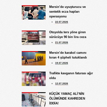
Göksu Eroğlu
Mersin’de uyuşturucu ve
5.09.2025
sentetik ecza hapları
UNUTUŞUN MERHAMETSİZLİĞİ
operasyonu
Hediye Eroğlu
22.07.2026
3.08.2026
İŞGALCİ GÖRÜNÜMLÜ HALK!
Otoyolda ters yöne giren
sürücüye 90 bin lira ceza
Koray Ünlü
21.07.2026
10.09.2024
BATSIN BU DÜNYA
Mersin’de karakol camını
kıran 4 şüpheli tutuklandı
19.07.2026
Trafikte kavganın faturası ağır
oldu
12.07.2026
KÜÇÜK YAMAÇ ALİ’NİN
ÖLÜMÜNDE KAHREDEN
İDDİA!