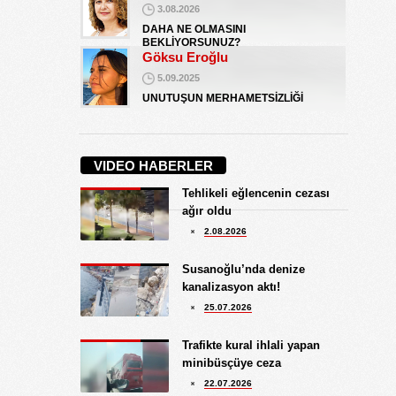
3.08.2026
DAHA NE OLMASINI
BEKLİYORSUNUZ?
Göksu Eroğlu
5.09.2025
UNUTUŞUN MERHAMETSİZLİĞİ
Hediye Eroğlu
3.08.2026
VIDEO HABERLER
İŞGALCİ GÖRÜNÜMLÜ HALK!
Tehlikeli eğlencenin cezası
Koray Ünlü
ağır oldu
10.09.2024
2.08.2026
BATSIN BU DÜNYA
Yüksel Ekici
Susanoğlu’nda denize
4.08.2026
kanalizasyon aktı!
KIRMIZI MÜREKKEP!...
25.07.2026
Kıymet Gökçe
Trafikte kural ihlali yapan
3.08.2026
minibüsçüye ceza
DAHA NE OLMASINI
22.07.2026
BEKLİYORSUNUZ?