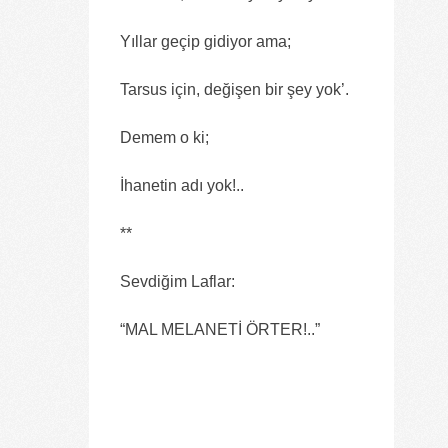
Yıllar geçip gidiyor ama;
Tarsus için, değişen bir şey yok’.
Demem o ki;
İhanetin adı yok!..
**
Sevdiğim Laflar:
“MAL MELANETİ ÖRTER!..”
Yüksel Ekici
4.08.2026