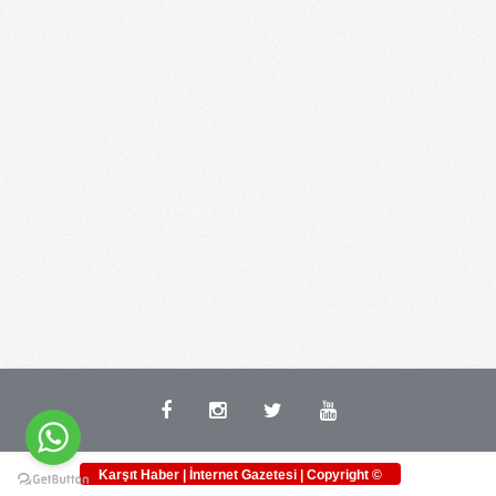
Karşıt Haber | İnternet Gazetesi | Copyright ©