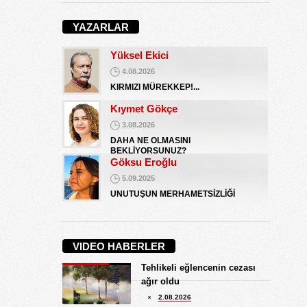
Koray Ünlü
10.09.2024
YAZARLAR
BATSIN BU DÜNYA
Yüksel Ekici
4.08.2026
KIRMIZI MÜREKKEP!...
Kıymet Gökçe
3.08.2026
DAHA NE OLMASINI
BEKLİYORSUNUZ?
Göksu Eroğlu
5.09.2025
UNUTUŞUN MERHAMETSİZLİĞİ
Hediye Eroğlu
3.08.2026
VIDEO HABERLER
İŞGALCİ GÖRÜNÜMLÜ HALK!
Tehlikeli eğlencenin cezası
Koray Ünlü
ağır oldu
10.09.2024
2.08.2026
BATSIN BU DÜNYA