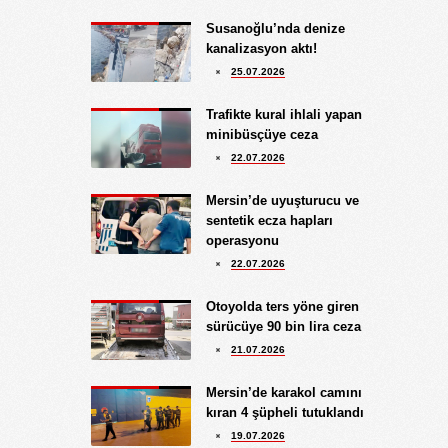
Yüksel Ekici
Susanoğlu’nda denize
4.08.2026
kanalizasyon aktı!
KIRMIZI MÜREKKEP!...
25.07.2026
Kıymet Gökçe
Trafikte kural ihlali yapan
3.08.2026
minibüsçüye ceza
DAHA NE OLMASINI
22.07.2026
BEKLİYORSUNUZ?
Göksu Eroğlu
Mersin’de uyuşturucu ve
5.09.2025
sentetik ecza hapları
UNUTUŞUN MERHAMETSİZLİĞİ
operasyonu
Hediye Eroğlu
22.07.2026
3.08.2026
İŞGALCİ GÖRÜNÜMLÜ HALK!
Otoyolda ters yöne giren
sürücüye 90 bin lira ceza
Koray Ünlü
21.07.2026
10.09.2024
BATSIN BU DÜNYA
Mersin’de karakol camını
kıran 4 şüpheli tutuklandı
19.07.2026