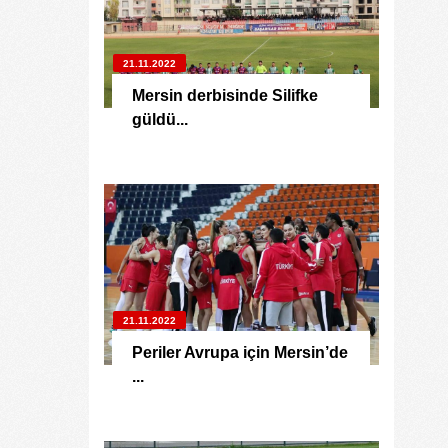
21.11.2022
Mersin derbisinde Silifke
güldü...
21.11.2022
Periler Avrupa için Mersin’de
...