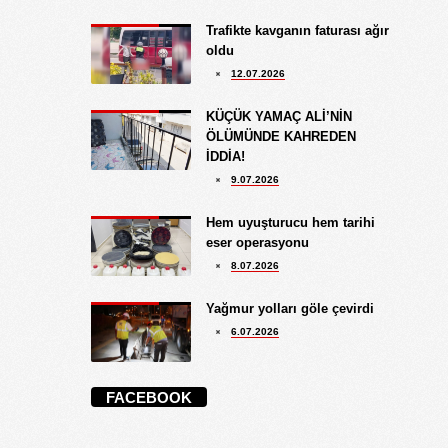
Trafikte kavganın faturası ağır
oldu
12.07.2026
KÜÇÜK YAMAÇ ALİ’NİN
ÖLÜMÜNDE KAHREDEN
İDDİA!
9.07.2026
Hem uyuşturucu hem tarihi
eser operasyonu
8.07.2026
Yağmur yolları göle çevirdi
6.07.2026
FACEBOOK