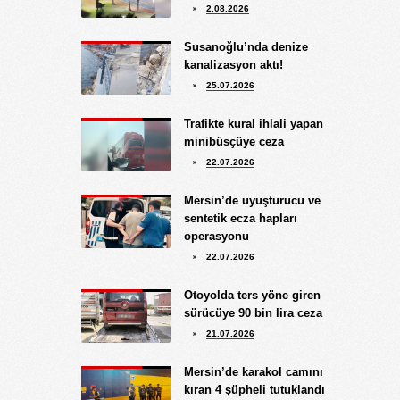
2.08.2026
BATSIN BU DÜNYA
Yüksel Ekici
Susanoğlu’nda denize
4.08.2026
kanalizasyon aktı!
KIRMIZI MÜREKKEP!...
25.07.2026
Kıymet Gökçe
Trafikte kural ihlali yapan
3.08.2026
minibüsçüye ceza
DAHA NE OLMASINI
22.07.2026
BEKLİYORSUNUZ?
Göksu Eroğlu
Mersin’de uyuşturucu ve
5.09.2025
sentetik ecza hapları
UNUTUŞUN MERHAMETSİZLİĞİ
operasyonu
Hediye Eroğlu
22.07.2026
3.08.2026
İŞGALCİ GÖRÜNÜMLÜ HALK!
Otoyolda ters yöne giren
sürücüye 90 bin lira ceza
Koray Ünlü
21.07.2026
10.09.2024
BATSIN BU DÜNYA
Mersin’de karakol camını
kıran 4 şüpheli tutuklandı