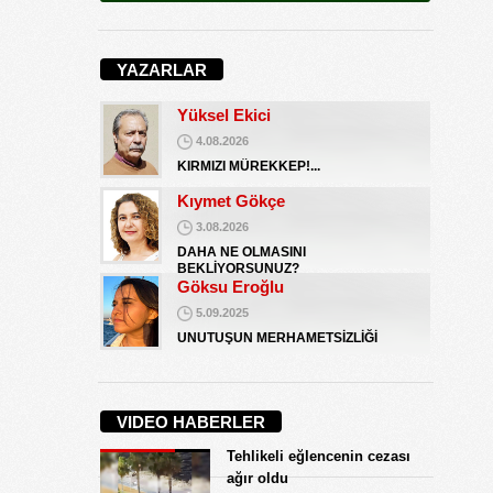
Koray Ünlü
10.09.2024
YAZARLAR
BATSIN BU DÜNYA
Yüksel Ekici
4.08.2026
KIRMIZI MÜREKKEP!...
Kıymet Gökçe
3.08.2026
DAHA NE OLMASINI
BEKLİYORSUNUZ?
Göksu Eroğlu
5.09.2025
UNUTUŞUN MERHAMETSİZLİĞİ
Hediye Eroğlu
3.08.2026
VIDEO HABERLER
İŞGALCİ GÖRÜNÜMLÜ HALK!
Tehlikeli eğlencenin cezası
Koray Ünlü
ağır oldu
10.09.2024