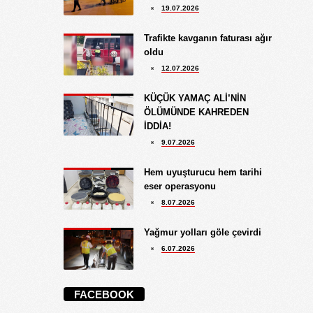
19.07.2026
Trafikte kavganın faturası ağır
oldu
12.07.2026
KÜÇÜK YAMAÇ ALİ’NİN
ÖLÜMÜNDE KAHREDEN
İDDİA!
9.07.2026
Hem uyuşturucu hem tarihi
eser operasyonu
8.07.2026
Yağmur yolları göle çevirdi
6.07.2026
FACEBOOK