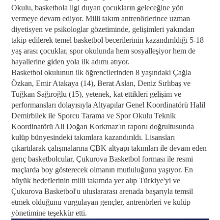
Okulu, basketbola ilgi duyan çocukların geleceğine yön
vermeye devam ediyor. Milli takım antrenörlerince uzman
diyetisyen ve psikologlar gözetiminde, gelişimleri yakından
takip edilerek temel basketbol becerilerinin kazandırıldığı 5-18
yaş arası çocuklar, spor okulunda hem sosyalleşiyor hem de
hayallerine giden yola ilk adımı atıyor.
Basketbol okulunun ilk öğrencilerinden 8 yaşındaki Çağla
Özkan, Emir Atakaya (14), Berat Aslan, Deniz Sırlıbaş ve
Tuğkan Sağıroğlu (15), yetenek, kat ettikleri gelişim ve
performansları dolayısıyla Altyapılar Genel Koordinatörü Halil
Demirbilek ile Sporcu Tarama ve Spor Okulu Teknik
Koordinatörü Ali Doğan Korkmaz'ın raporu doğrultusunda
kulüp bünyesindeki takımlara kazandırıldı. Lisansları
çıkartılarak çalışmalarına ÇBK altyapı takımları ile devam eden
genç basketbolcular, Çukurova Basketbol forması ile resmi
maçlarda boy gösterecek olmanın mutluluğunu yaşıyor. En
büyük hedeflerinin milli takımda yer alıp Türkiye'yi ve
Çukurova Basketbol'u uluslararası arenada başarıyla temsil
etmek olduğunu vurgulayan gençler, antrenörleri ve kulüp
yönetimine teşekkür etti.