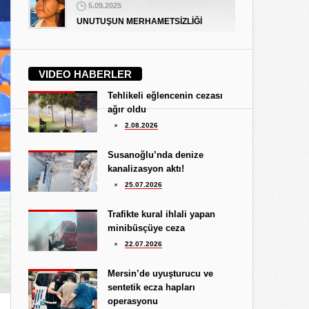
5.09.2025
UNUTUŞUN MERHAMETSİZLİĞİ
Hediye Eroğlu
3.08.2026
VIDEO HABERLER
İŞGALCİ GÖRÜNÜMLÜ HALK!
Tehlikeli eğlencenin cezası
Koray Ünlü
ağır oldu
10.09.2024
2.08.2026
BATSIN BU DÜNYA
Yüksel Ekici
Susanoğlu’nda denize
4.08.2026
kanalizasyon aktı!
KIRMIZI MÜREKKEP!...
25.07.2026
Kıymet Gökçe
Trafikte kural ihlali yapan
3.08.2026
minibüsçüye ceza
DAHA NE OLMASINI
22.07.2026
BEKLİYORSUNUZ?
Göksu Eroğlu
Mersin’de uyuşturucu ve
5.09.2025
sentetik ecza hapları
UNUTUŞUN MERHAMETSİZLİĞİ
operasyonu