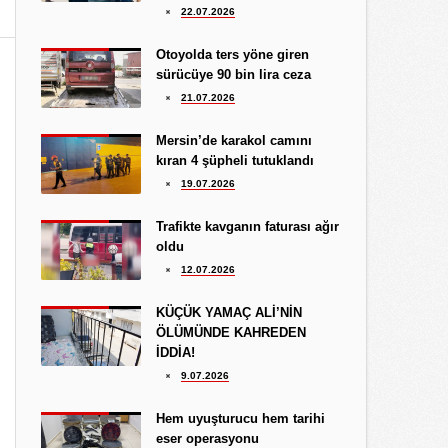
Hediye Eroğlu
22.07.2026
3.08.2026
İŞGALCİ GÖRÜNÜMLÜ HALK!
Otoyolda ters yöne giren
sürücüye 90 bin lira ceza
Koray Ünlü
21.07.2026
10.09.2024
BATSIN BU DÜNYA
Mersin’de karakol camını
kıran 4 şüpheli tutuklandı
19.07.2026
Trafikte kavganın faturası ağır
oldu
12.07.2026
KÜÇÜK YAMAÇ ALİ’NİN
ÖLÜMÜNDE KAHREDEN
İDDİA!
9.07.2026
Hem uyuşturucu hem tarihi
eser operasyonu