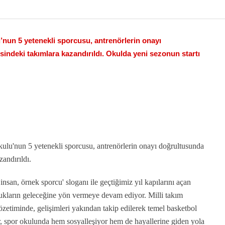
un 5 yetenekli sporcusu, antrenörlerin onayı
indeki takımlara kazandırıldı. Okulda yeni sezonun startı
u'nun 5 yetenekli sporcusu, antrenörlerin onayı doğrultusunda
zandırıldı.
san, örnek sporcu' sloganı ile geçtiğimiz yıl kapılarını açan
kların geleceğine yön vermeye devam ediyor. Milli takım
özetiminde, gelişimleri yakından takip edilerek temel basketbol
ar, spor okulunda hem sosyalleşiyor hem de hayallerine giden yola