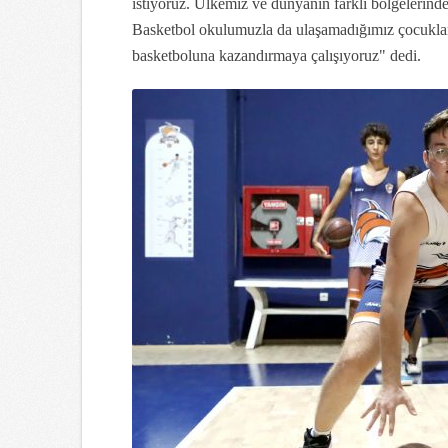
istiyoruz. Ülkemiz ve dünyanın farklı bölgelerind
Basketbol okulumuzla da ulaşamadığımız çocuklara
basketboluna kazandırmaya çalışıyoruz" dedi.