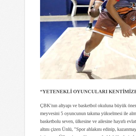
“YETENEKLİ OYUNCULARI KENTİMİZ
ÇBK'nın altyapı ve basketbol okuluna büyük önem
meyvesini 5 oyuncunun takıma yükselmesi ile almay
basketbolu seven, ülkesine ve ailesine hayırlı evl
altını çizen Ünlü, "Spor ahlakını edinip, kazanma