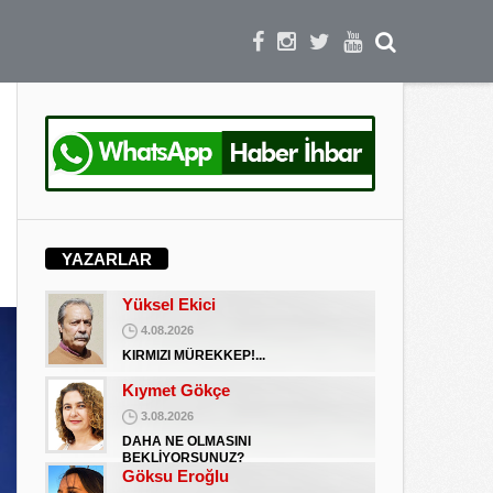
DAHA NE OLMASINI
BEKLİYORSUNUZ?
Göksu Eroğlu
5.09.2025
UNUTUŞUN MERHAMETSİZLİĞİ
Hediye Eroğlu
3.08.2026
İŞGALCİ GÖRÜNÜMLÜ HALK!
Koray Ünlü
10.09.2024
YAZARLAR
BATSIN BU DÜNYA
Yüksel Ekici
4.08.2026
KIRMIZI MÜREKKEP!...
Kıymet Gökçe
3.08.2026
DAHA NE OLMASINI
BEKLİYORSUNUZ?
Göksu Eroğlu