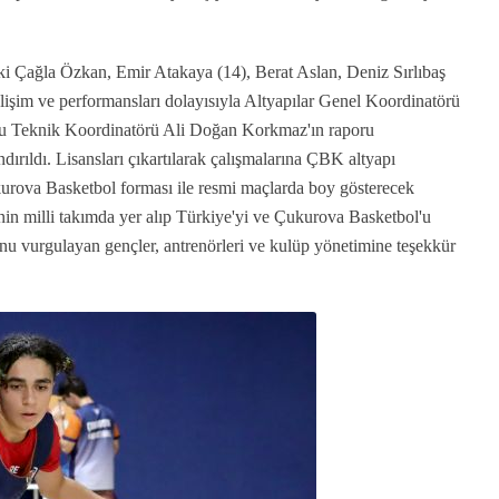
ki Çağla Özkan, Emir Atakaya (14), Berat Aslan, Deniz Sırlıbaş
elişim ve performansları dolayısıyla Altyapılar Genel Koordinatörü
lu Teknik Koordinatörü Ali Doğan Korkmaz'ın raporu
ırıldı. Lisansları çıkartılarak çalışmalarına ÇBK altyapı
kurova Basketbol forması ile resmi maçlarda boy gösterecek
in milli takımda yer alıp Türkiye'yi ve Çukurova Basketbol'u
unu vurgulayan gençler, antrenörleri ve kulüp yönetimine teşekkür