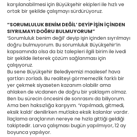
karşılanabilmesi için Büyükşehir ekipleri ile hızlı ve
ortak bir şekilde çalışmayı sürdürüyoruz.
“SORUMLULUK BENİM DEĞİL’ DEYİP İŞİN İÇİNDEN
SIYRILMAYI DOĞRU BULMUYORUM”
‘Sorumluluk benim değil’ deyip işin içinden sıyrılmayı
doğru bulmuyorum. Bu sorumluluk Büyükşehir’in
kapsamında olsa da biz talepleri ilgili birim ile ivedi
bir şekilde ileterek çözüm sağlanması için
çalışıyoruz.
Bu sene Büyükşehir Belediyemizi maalesef hava
şartları zorladı. Bu realiteyi görmemezlik farklı bir
yer çekmek siyaseten kazanım olabilir ama
ahlaken de vicdanen de doğru bir yaklaşım olmaz.
Ben bu sürecin öncesini de sonrasını da biliyorum.
Ama ben haksızlığa karşıyım. ‘Yapılmadı, gitmedi,
eksik kaldı’ denilirken mutlaka eksik kalanlar vardır.
İlaçlama araçlarının nereye ne hızla gittiği geldiği
takiptedir. Larva çalışması bugün yapılmıyor, 12 ay
boyunca yapılıyor.