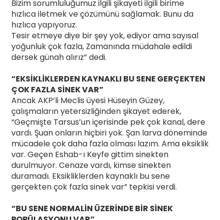
Bizim sorumluluğumuz ilgili şikayeti ilgili birime
hızlıca iletmek ve çözümünü sağlamak. Bunu da
hızlıca yapıyoruz.
Tesir etmeye diye bir şey yok, ediyor ama sayısal
yoğunluk çok fazla, Zamanında müdahale edildi
dersek günah alırız” dedi.
“EKSİKLİKLERDEN KAYNAKLI BU SENE GERÇEKTEN
ÇOK FAZLA SİNEK VAR”
Ancak AKP’li Meclis üyesi Hüseyin Güzey,
çalışmaların yetersizliğinden şikayet ederek,
“Geçmişte Tarsus’un içerisinde pek çok kanal, dere
vardı. Şuan onların hiçbiri yok. Şan larva döneminde
mücadele çok daha fazla olması lazım. Ama eksiklik
var. Geçen Eshab-ı Keyfe gittim sinekten
durulmuyor. Cenaze vardı, kimse sinekten
duramadı. Eksikliklerden kaynaklı bu sene
gerçekten çok fazla sinek var” tepkisi verdi.
“BU SENE NORMALİN ÜZERİNDE BİR SİNEK
POPÜLASYONU VAR”