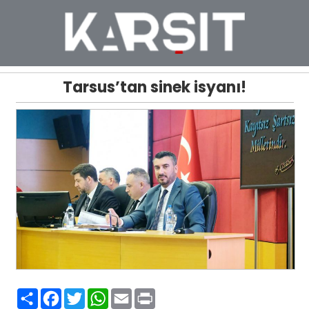
Tarsus’tan sinek isyanı!
Paylaş
Facebook
Twitter
WhatsApp
Email
Print