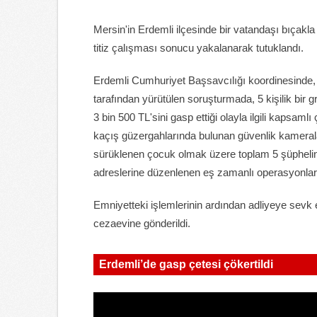
Mersin'in Erdemli ilçesinde bir vatandaşı bıçakla 
titiz çalışması sonucu yakalanarak tutuklandı.
Erdemli Cumhuriyet Başsavcılığı koordinesinde, 
tarafından yürütülen soruşturmada, 5 kişilik bir g
3 bin 500 TL'sini gasp ettiği olayla ilgili kapsamlı
kaçış güzergahlarında bulunan güvenlik kameraları
sürüklenen çocuk olmak üzere toplam 5 şüphelinin ki
adreslerine düzenlenen eş zamanlı operasyonlarl
Emniyetteki işlemlerinin ardından adliyeye sevk 
cezaevine gönderildi.
Erdemli’de gasp çetesi çökertildi