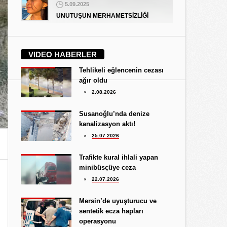
5.09.2025
UNUTUŞUN MERHAMETSİZLİĞİ
Hediye Eroğlu
3.08.2026
VIDEO HABERLER
İŞGALCİ GÖRÜNÜMLÜ HALK!
Tehlikeli eğlencenin cezası
Koray Ünlü
ağır oldu
10.09.2024
2.08.2026
BATSIN BU DÜNYA
Yüksel Ekici
Susanoğlu’nda denize
4.08.2026
kanalizasyon aktı!
KIRMIZI MÜREKKEP!...
25.07.2026
Kıymet Gökçe
Trafikte kural ihlali yapan
3.08.2026
minibüsçüye ceza
DAHA NE OLMASINI
22.07.2026
BEKLİYORSUNUZ?
Göksu Eroğlu
Mersin’de uyuşturucu ve
5.09.2025
sentetik ecza hapları
UNUTUŞUN MERHAMETSİZLİĞİ
operasyonu