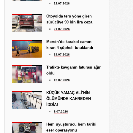
Hediye Eroğlu
22.07.2026
3.08.2026
İŞGALCİ GÖRÜNÜMLÜ HALK!
Otoyolda ters yöne giren
sürücüye 90 bin lira ceza
Koray Ünlü
21.07.2026
10.09.2024
BATSIN BU DÜNYA
Mersin’de karakol camını
kıran 4 şüpheli tutuklandı
19.07.2026
Trafikte kavganın faturası ağır
oldu
12.07.2026
KÜÇÜK YAMAÇ ALİ’NİN
ÖLÜMÜNDE KAHREDEN
İDDİA!
9.07.2026
Hem uyuşturucu hem tarihi
eser operasyonu