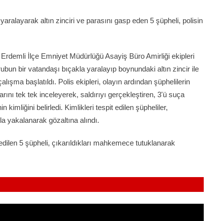
yaralayarak altın zinciri ve parasını gasp eden 5 şüpheli, polisin
Erdemli İlçe Emniyet Müdürlüğü Asayiş Büro Amirliği ekipleri
rubun bir vatandaşı bıçakla yaralayıp boynundaki altın zincir ile
 çalışma başlatıldı. Polis ekipleri, olayın ardından şüphelilerin
nı tek tek inceleyerek, saldırıyı gerçekleştiren, 3'ü suça
mliğini belirledi. Kimlikleri tespit edilen şüpheliler,
a yakalanarak gözaltına alındı.
edilen 5 şüpheli, çıkarıldıkları mahkemece tutuklanarak