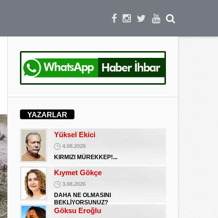
DAHA NE OLMASINI
BEKLİYORSUNUZ?
Göksu Eroğlu
5.09.2025
UNUTUŞUN MERHAMETSİZLİĞİ
Hediye Eroğlu
3.08.2026
İŞGALCİ GÖRÜNÜMLÜ HALK!
Koray Ünlü
10.09.2024
YAZARLAR
BATSIN BU DÜNYA
Yüksel Ekici
4.08.2026
KIRMIZI MÜREKKEP!...
Kıymet Gökçe
3.08.2026
DAHA NE OLMASINI
BEKLİYORSUNUZ?
Göksu Eroğlu