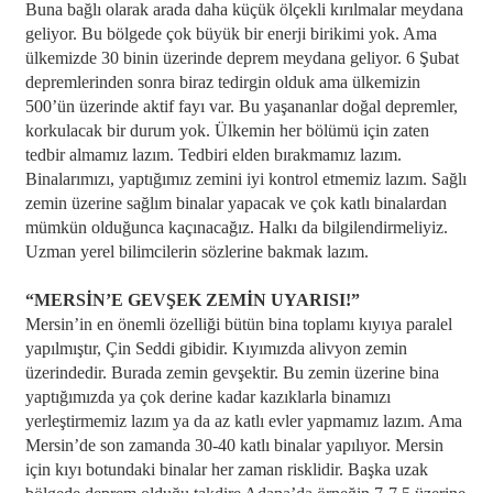
Buna bağlı olarak arada daha küçük ölçekli kırılmalar meydana
geliyor. Bu bölgede çok büyük bir enerji birikimi yok. Ama
ülkemizde 30 binin üzerinde deprem meydana geliyor. 6 Şubat
depremlerinden sonra biraz tedirgin olduk ama ülkemizin
500’ün üzerinde aktif fayı var. Bu yaşananlar doğal depremler,
korkulacak bir durum yok. Ülkemin her bölümü için zaten
tedbir almamız lazım. Tedbiri elden bırakmamız lazım.
Binalarımızı, yaptığımız zemini iyi kontrol etmemiz lazım. Sağlı
zemin üzerine sağlım binalar yapacak ve çok katlı binalardan
mümkün olduğunca kaçınacağız. Halkı da bilgilendirmeliyiz.
Uzman yerel bilimcilerin sözlerine bakmak lazım.
“MERSİN’E GEVŞEK ZEMİN UYARISI!”
Mersin’in en önemli özelliği bütün bina toplamı kıyıya paralel
yapılmıştır, Çin Seddi gibidir. Kıyımızda alivyon zemin
üzerindedir. Burada zemin gevşektir. Bu zemin üzerine bina
yaptığımızda ya çok derine kadar kazıklarla binamızı
yerleştirmemiz lazım ya da az katlı evler yapmamız lazım. Ama
Mersin’de son zamanda 30-40 katlı binalar yapılıyor. Mersin
için kıyı botundaki binalar her zaman risklidir. Başka uzak