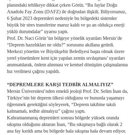
planındaki tehlikeye dikkat çeken Görür, “Bu faylar Doğu
Anadolu Fay Zonu (DAFZ) ile doğrudan ilişkili. Biliyorsunuz,
6 Şubat 2023 depremleri nedeniyle bu bölgedeki sistemler
büyük bir stres transferine maruz kaldı ve şu an oldukça enerji
yüklü durumdalar” uyarısı yaptı.
Prof. Dr. Naci Görür’ün bölgeye yönelik uyarıları Mersin’de
“Deprem hazırlıkları ne oldu?” sorusunu akıllana getirdi.
Merkezi yönetim ve Büyükşehir Belediyesi başta olmak üzere
yerel yönetimlere kent için yapılan zemin sıvılaşması’ uyarıları
anımsatılarak, önlem alınması ve kentsel dönüşüm çalışmalarına
hız verilmesi çağrısı yapıldı.
“DEPREMLERE KARŞI TEDBİR ALMALIYIZ”
Mersin Üniversitesi’nden emekli jeoloji Prof. Dr. Selim İnan da,
Türkiye’nin bir deprem ülkesi olduğunu ve bununla yaşamayı
öğrenmek gerektiğini söyleyerek, “Deprem takibine takılı
kalmamalı, tedbir almalıyız” çağrısı yaptı.
Kahramanmaraş depremleri sonrası bölgede yüksek oranda
sıkışma olduğunu aktaran İnan, “Bu sıkışmaya bağlı olarak 2
ana fay kırıldı ama bu bölgede hala sıkışma hala devam ediyor.