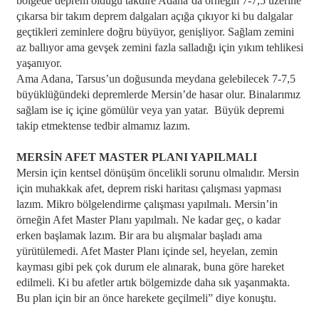
bölgede deprem olduğu takdire Adana’da örneğin 7-7,5 üzerine
çıkarsa bir takım deprem dalgaları açığa çıkıyor ki bu dalgalar
geçtikleri zeminlere doğru büyüyor, genişliyor. Sağlam zemini
az ballıyor ama gevşek zemini fazla salladığı için yıkım tehlikesi
yaşanıyor.
Ama Adana, Tarsus’un doğusunda meydana gelebilecek 7-7,5
büyüklüğündeki depremlerde Mersin’de hasar olur. Binalarımız
sağlam ise iç içine gömülür veya yan yatar. Büyük depremi
takip etmektense tedbir almamız lazım.
MERSİN AFET MASTER PLANI YAPILMALI
Mersin için kentsel dönüşüm öncelikli sorunu olmalıdır. Mersin
için muhakkak afet, deprem riski haritası çalışması yapması
lazım. Mikro bölgelendirme çalışması yapılmalı. Mersin’in
örneğin Afet Master Planı yapılmalı. Ne kadar geç, o kadar
erken başlamak lazım. Bir ara bu alışmalar başladı ama
yürütülemedi. Afet Master Planı içinde sel, heyelan, zemin
kayması gibi pek çok durum ele alınarak, buna göre hareket
edilmeli. Ki bu afetler artık bölgemizde daha sık yaşanmakta.
Bu plan için bir an önce harekete geçilmeli” diye konuştu.