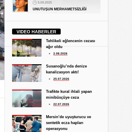
5.09.2025
UNUTUŞUN MERHAMETSİZLİĞİ
Hediye Eroğlu
3.08.2026
VIDEO HABERLER
İŞGALCİ GÖRÜNÜMLÜ HALK!
Tehlikeli eğlencenin cezası
Koray Ünlü
ağır oldu
10.09.2024
2.08.2026
BATSIN BU DÜNYA
Yüksel Ekici
Susanoğlu’nda denize
4.08.2026
kanalizasyon aktı!
KIRMIZI MÜREKKEP!...
25.07.2026
Kıymet Gökçe
Trafikte kural ihlali yapan
3.08.2026
minibüsçüye ceza
DAHA NE OLMASINI
22.07.2026
BEKLİYORSUNUZ?
Göksu Eroğlu
Mersin’de uyuşturucu ve
5.09.2025
sentetik ecza hapları
UNUTUŞUN MERHAMETSİZLİĞİ
operasyonu