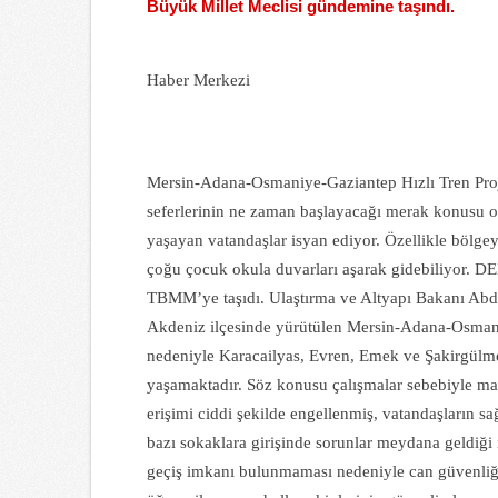
Büyük Millet Meclisi gündemine taşındı.
Haber Merkezi
Mersin-Adana-Osmaniye-Gaziantep Hızlı Tren Proj
seferlerinin ne zaman başlayacağı merak konusu 
yaşayan vatandaşlar isyan ediyor. Özellikle bölge
çoğu çocuk okula duvarları aşarak gidebiliyor. DE
TBMM’ye taşıdı. Ulaştırma ve Altyapı Bakanı Abdul
Akdeniz ilçesinde yürütülen Mersin-Adana-Osmani
nedeniyle Karacailyas, Evren, Emek ve Şakirgülm
yaşamaktadır. Söz konusu çalışmalar sebebiyle maha
erişimi ciddi şekilde engellenmiş, vatandaşların sa
bazı sokaklara girişinde sorunlar meydana geldiği 
geçiş imkanı bulunmaması nedeniyle can güvenliği 