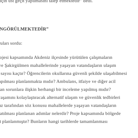
için üst geçit yapılmasını talep etmektedir” dedi.
ÖNGÖRÜLMEKTEDİR”
uları sordu:
jesi kapsamında Akdeniz ilçesinde yürütülen çalışmaların
e Şakirgülmen mahallelerinde yaşayan vatandaşların ulaşım
sayısı kaçtır? Öğrencilerin okullarına güvenli şekilde ulaşabilmesi
yapılması planlanmakta mıdır? Ambulans, itfaiye ve diğer acil
n sorunlara ilişkin herhangi bir inceleme yapılmış mıdır?
şamını kolaylaştıracak alternatif ulaşım ve güvenlik tedbirleri
ız tarafından söz konusu mahallelerde yaşayan vatandaşların
atılması planlanan adımlar nelerdir? Proje kapsamında bölgede
çit planlanmıştır? Bunların hangi tarihlerde tamamlanması