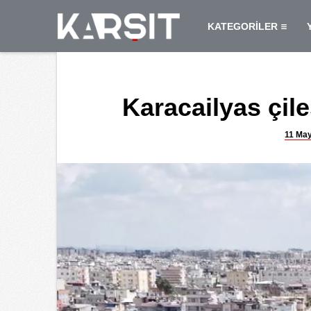
KATEGORİLER
Karacailyas çi
11 May