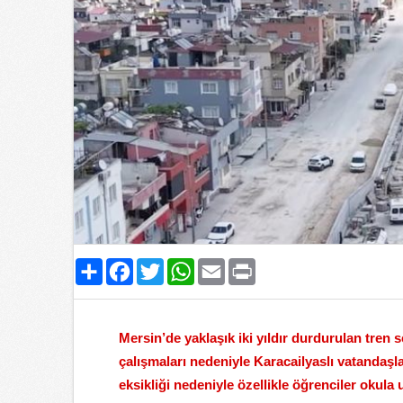
Paylaş
Facebook
Twitter
WhatsApp
Email
Print
Mersin’de yaklaşık iki yıldır durdurulan tren 
çalışmaları nedeniyle Karacailyaslı vatandaşl
eksikliği nedeniyle özellikle öğrenciler okul