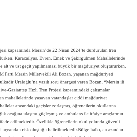
esi kapsamında Mersin’de 22 Nisan 2024’te durdurulan tren
olurken, Karacailyas, Evren, Emek ve Şakirgülmen Mahallelerinde
ye alt ve üst geçit yapılmaması büyük bir mağduriyet oluştururken,
M Parti Mersin Milletvekili Ali Bozan, yaşanan mağduriyeti
kadir Uraloğlu’na yazılı soru önergesi veren Bozan, “Mersin ili
ye-Gaziantep Hızlı Tren Projesi kapsamındaki çalışmalar
en mahallelerinde yaşayan vatandaşlar ciddi mağduriyet
lleler arasındaki geçişler zorlaşmış, öğrencilerin okullarına
ğlık ocağına ulaşımı güçleşmiş ve ambulans ile itfaiye araçlarının
ifade edilmektedir. Özellikle öğrencilerin okul yolunda güvenli
açısından risk oluştuğu belirtilmektedir.Bölge halkı, en azından