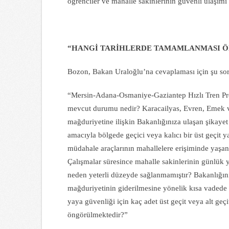
öğrenciler ve mahalle sakinlerinin güvenli ulaşımı 
“HANGİ TARİHLERDE TAMAMLANMASI 
Bozon, Bakan Uraloğlu’na cevaplaması için şu sor
“Mersin-Adana-Osmaniye-Gaziantep Hızlı Tren Pro
mevcut durumu nedir? Karacailyas, Evren, Emek v
mağduriyetine ilişkin Bakanlığınıza ulaşan şikayet 
amacıyla bölgede geçici veya kalıcı bir üst geçit 
müdahale araçlarının mahallelere erişiminde yaşana
Çalışmalar süresince mahalle sakinlerinin günlük ya
neden yeterli düzeyde sağlanmamıştır? Bakanlığın
mağduriyetinin giderilmesine yönelik kısa vadede 
yaya güvenliği için kaç adet üst geçit veya alt ge
öngörülmektedir?”