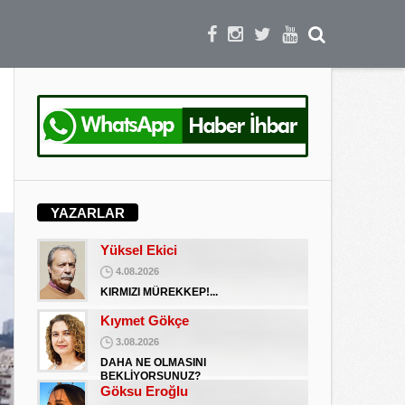
DAHA NE OLMASINI
BEKLİYORSUNUZ?
Göksu Eroğlu
5.09.2025
UNUTUŞUN MERHAMETSİZLİĞİ
Hediye Eroğlu
3.08.2026
İŞGALCİ GÖRÜNÜMLÜ HALK!
Koray Ünlü
10.09.2024
YAZARLAR
BATSIN BU DÜNYA
Yüksel Ekici
4.08.2026
KIRMIZI MÜREKKEP!...
Kıymet Gökçe
3.08.2026
DAHA NE OLMASINI
BEKLİYORSUNUZ?
Göksu Eroğlu