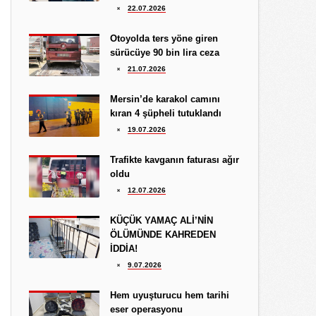
Hediye Eroğlu
22.07.2026
3.08.2026
İŞGALCİ GÖRÜNÜMLÜ HALK!
Otoyolda ters yöne giren
sürücüye 90 bin lira ceza
Koray Ünlü
21.07.2026
10.09.2024
BATSIN BU DÜNYA
Mersin’de karakol camını
kıran 4 şüpheli tutuklandı
19.07.2026
Trafikte kavganın faturası ağır
oldu
12.07.2026
KÜÇÜK YAMAÇ ALİ’NİN
ÖLÜMÜNDE KAHREDEN
İDDİA!
9.07.2026
Hem uyuşturucu hem tarihi
eser operasyonu